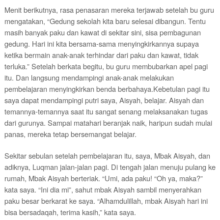
Menit berikutnya, rasa penasaran mereka terjawab setelah bu guru
mengatakan, “Gedung sekolah kita baru selesai dibangun. Tentu
masih banyak paku dan kawat di sekitar sini, sisa pembagunan
gedung. Hari ini kita bersama-sama menyingkirkannya supaya
ketika bermain anak-anak terhindar dari paku dan kawat, tidak
terluka.” Setelah berkata begitu, bu guru membubarkan apel pagi
itu. Dan langsung mendampingi anak-anak melakukan
pembelajaran menyingkirkan benda berbahaya.Kebetulan pagi itu
saya dapat mendampingi putri saya, Aisyah, belajar. Aisyah dan
temannya-temannya saat itu sangat senang melaksanakan tugas
dari gurunya. Sampai matahari beranjak naik, haripun sudah mulai
panas, mereka tetap bersemangat belajar.
Sekitar sebulan setelah pembelajaran itu, saya, Mbak Aisyah, dan
adiknya, Luqman jalan-jalan pagi. Di tengah jalan menuju pulang ke
rumah, Mbak Aisyah berteriak.
“Umi, ada paku! “Oh ya, maka?”
kata saya. “Ini dia mi”, sahut mbak Aisyah sambil menyerahkan
paku besar berkarat ke saya. “Alhamdulillah, mbak Aisyah hari ini
bisa bersadaqah, terima kasih,” kata saya.