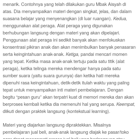
menarik.
Contohnya yang telah dilakukan guru
M
bak Aisyah di
atas. Dia menyampaikan materi dengan singkat, jelas
,
dan dalam
suasana belajar yang menyenangkan (di luar ruangan).
Kedua,
m
enggunakan alat peraga.
Alat peraga yang digunakan
berhubungan langsung dengan materi yang akan dipelajari.
Penggunaan alat peraga ini sedikit banyak akan menfokuskan
konsentrasi pikiran anak dan akan menimbulkan banyak penasaran
serta keingintahuan anak-anak.
Ketiga,
p
andai mencari
momen
yang tepat.
Ketika masa anak-anak tertuju pada satu titik (alat
peraga), ketika telinga mereka mendengar hanya pada satu
sumber suara (yaitu suara gurunya) dan ketika hati mereka
dipenuhi rasa keingintahuan, detik-detik itulah
waktu
yang paling
tepat untuk menyampaikan inti materi pembelajaran. Dengan
begitu “pesan guru” akan terpatri kuat di
memori mereka dan akan
berproses kembali ketika dia memenuhi hal yang serupa.
Keempat,
d
iikuti dengan praktek langsung (kontekstual learning)
.
Materi yang diajarkan langsung dipraktekkan. Misalnya
pembelajaran jual beli, anak-anak langsung diajak ke pasar/toko
agar dapat mengamati proses jual beli yang berlangsung atau