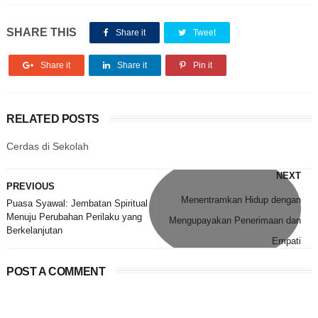
SHARE THIS
Share it
Tweet
Share it
Share it
Pin it
RELATED POSTS
Cerdas di Sekolah
NEXT
PREVIOUS
Menentramkan Hidup dengan
Puasa Syawal: Jembatan Spiritual
Menuju Perubahan Perilaku yang
Mengupayakan Penerimaan dan
Berkelanjutan
Empati
POST A COMMENT