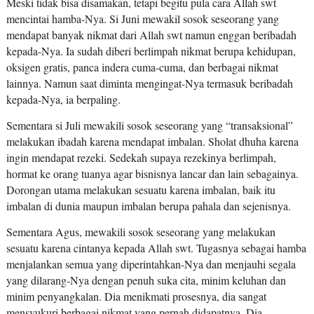
Meski tidak bisa disamakan, tetapi begitu pula cara Allah swt
mencintai hamba-Nya. Si Juni mewakil sosok seseorang yang
mendapat banyak nikmat dari Allah swt namun enggan beribadah
kepada-Nya. Ia sudah diberi berlimpah nikmat berupa kehidupan,
oksigen gratis, panca indera cuma-cuma, dan berbagai nikmat
lainnya. Namun saat diminta mengingat-Nya termasuk beribadah
kepada-Nya, ia berpaling.
Sementara si Juli mewakili sosok seseorang yang “transaksional”
melakukan ibadah karena mendapat imbalan. Sholat dhuha karena
ingin mendapat rezeki. Sedekah supaya rezekinya berlimpah,
hormat ke orang tuanya agar bisnisnya lancar dan lain sebagainya.
Dorongan utama melakukan sesuatu karena imbalan, baik itu
imbalan di dunia maupun imbalan berupa pahala dan sejenisnya.
Sementara Agus, mewakili sosok seseorang yang melakukan
sesuatu karena cintanya kepada Allah swt. Tugasnya sebagai hamba
menjalankan semua yang diperintahkan-Nya dan menjauhi segala
yang dilarang-Nya dengan penuh suka cita, minim keluhan dan
minim penyangkalan. Dia menikmati prosesnya, dia sangat
mensyukuri berbagai nikmat yang pernah didapatnya. Dia