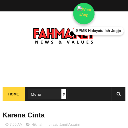
SPMB Hidayatullah Jogja
HOME
Karena Cinta
7:50 AM
Hikmah
,
inpirasi
,
Jamil Azzaini