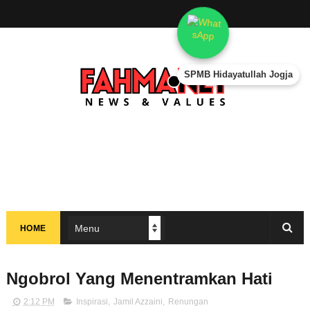
SPMB Hidayatullah Jogja
HOME
Ngobrol Yang Menentramkan Hati
2:12 PM
Inspirasi
,
Jamil Azzaini
,
Renungan