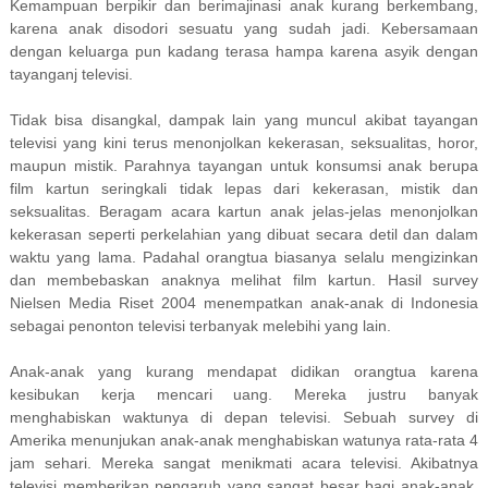
Kemampuan berpikir dan berimajinasi anak kurang berkembang,
karena anak disodori sesuatu yang sudah jadi. Kebersamaan
dengan keluarga pun kadang terasa hampa karena asyik dengan
tayanganj televisi.
Tidak bisa disangkal, dampak lain yang muncul akibat tayangan
televisi yang kini terus menonjolkan kekerasan, seksualitas, horor,
maupun mistik. Parahnya tayangan untuk konsumsi anak berupa
film kartun seringkali tidak lepas dari kekerasan, mistik dan
seksualitas. Beragam acara kartun anak jelas-jelas menonjolkan
kekerasan seperti perkelahian yang dibuat secara detil dan dalam
waktu yang lama. Padahal orangtua biasanya selalu mengizinkan
dan membebaskan anaknya melihat film kartun. Hasil survey
Nielsen Media Riset 2004 menempatkan anak-anak di Indonesia
sebagai penonton televisi terbanyak melebihi yang lain.
Anak-anak yang kurang mendapat didikan orangtua karena
kesibukan kerja mencari uang. Mereka justru banyak
menghabiskan waktunya di depan televisi. Sebuah survey di
Amerika menunjukan anak-anak menghabiskan watunya rata-rata 4
jam sehari. Mereka sangat menikmati acara televisi. Akibatnya
televisi memberikan pengaruh yang sangat besar bagi anak-anak,