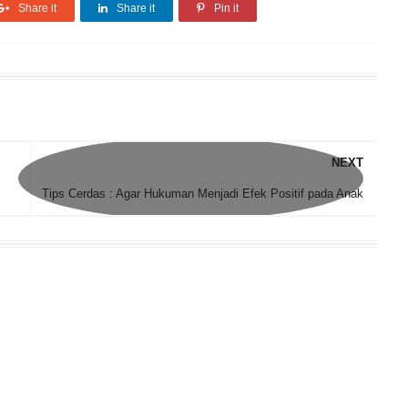
Share it
Share it
Pin it
NEXT
Tips Cerdas : Agar Hukuman Menjadi Efek Positif pada Anak