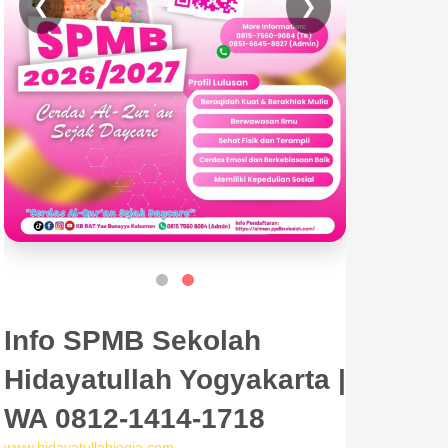
❮
❯
Info SPMB Sekolah
Hidayatullah Yogyakarta |
WA 0812-1414-1718
www.hidayatullahjogja.com