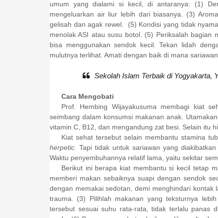
umum yang dialami si kecil, di antaranya: (1) De
mengeluarkan air liur lebih dari biasanya. (3) Aro
gelisah dan agak rewel.
(5) Kondisi yang tidak nyam
menolak ASI atau susu botol. (5) Periksalah bagian 
bisa menggunakan sendok kecil. Tekan lidah dengan
mulutnya terlihat. Amati dengan baik di mana sariawa
Sekolah Islam Terbaik di Yogyakarta, 
Cara Mengobati
Prof. Hembing Wijayakusuma membagi kiat se
seimbang dalam konsumsi makanan anak. Utamakan 
vitamin C, B12, dan mengandung zat besi. Selain itu hi
Kiat sehat tersebut selain membantu stamina tub
herpetic.
Tapi tidak untuk sariawan yang diakibatkan
Waktu penyembuhannya relatif lama, yaitu sekitar sem
Berikut ini berapa kiat membantu si kecil tetap
memberi makan sebaiknya suapi dengan sendok sec
dengan memakai sedotan, demi menghindari kontak 
trauma. (3) Pilihlah makanan yang teksturnya leb
tersebut sesuai suhu rata-rata, tidak terlalu panas d