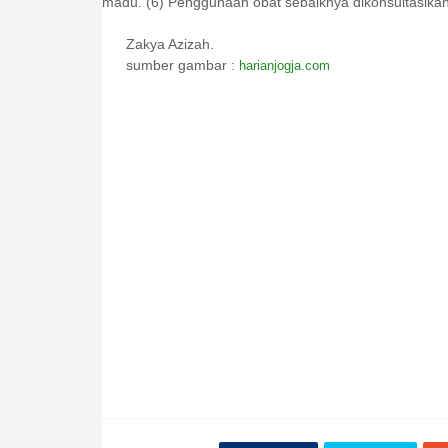
madu. (6)
Penggunaan obat sebaiknya dikonsultasikan
Zakya Azizah.
sumber gambar :
harianjogja.com