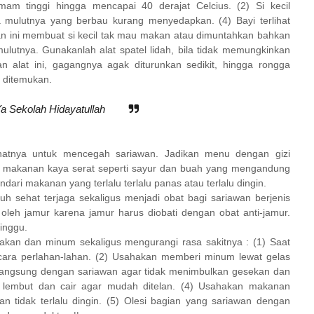
mam tinggi hingga mencapai 40 derajat Celcius. (2) Si kecil
ma mulutnya yang berbau kurang menyedapkan. (4) Bayi terlihat
an ini membuat si kecil tak mau makan atau dimuntahkan bahkan
mulutnya. Gunakanlah alat spatel lidah, bila tidak memungkinkan
 alat ini, gagangnya agak diturunkan sedikit, hingga rongga
n ditemukan.
Ya Sekolah Hidayatullah
hatnya untuk mencegah sariawan. Jadikan menu dengan gizi
makanan kaya serat seperti sayur dan buah yang mengandung
ndari makanan yang terlalu terlalu panas atau terlalu dingin.
uh sehat terjaga sekaligus menjadi obat bagi sariawan berjenis
 oleh jamur karena jamur harus diobati dengan obat anti-jamur.
inggu.
 makan dan minum sekaligus mengurangi rasa sakitnya : (1) Saat
ara perlahan-lahan. (2)
Usahakan memberi minum lewat gelas
langsung dengan sariawan agar tidak menimbulkan gesekan dan
ih lembut dan cair agar mudah ditelan. (4) Usahakan makanan
an tidak terlalu dingin. (5)
Olesi bagian yang sariawan dengan